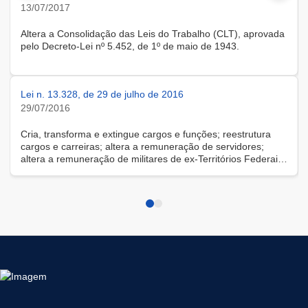
13/07/2017
Altera a Consolidação das Leis do Trabalho (CLT), aprovada
pelo Decreto-Lei nº 5.452, de 1º de maio de 1943.
Lei n. 13.328, de 29 de julho de 2016
29/07/2016
Cria, transforma e extingue cargos e funções; reestrutura
cargos e carreiras; altera a remuneração de servidores;
altera a remuneração de militares de ex-Territórios Federais;
altera disposições sobre gratificações de desempenho;
dispõe sobre a incidência de contribuição previdenciária
facultativa sobre parcelas remuneratórias; e modifica regras
sobre requisição e cessão de servidores.