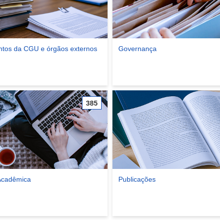
tos da CGU e órgãos externos
Governança
ade Entendimentos da CGU e órgãos externos
Ver comunidade Governança
385
Acadêmica
Publicações
ade Produção Acadêmica
Ver comunidade Publicações
s