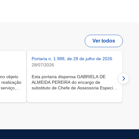
Ver todos
Portaria n. 1.988, de 28 de julho de 2026
Porta
28/07/2026
2026
28/07
mo objeto
Esta portaria dispensa GABRIELA DE
 realização
ALMEIDA PEREIRA do encargo de
Esta 
serviço,
substituto de Chefe de Assessoria Especial,
Lider
atória e
código CCE 1.15, da Assessoria Especial
Geral
de Comunicação Social da Controladoria-
Geral da União, a contar de 27 de julho de
2026.