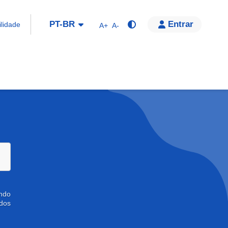
PT-BR
Entrar
ilidade
A+
A-
indo
udos