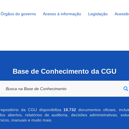
Órgãos do governo
Acesso à informação
Legislação
Acessib
Base de Conhecimento da CGU
Buscar na biblioteca digital
repositório da CGU disponibiliza
18.732
documentos oficiais, inclu
os abertos, relatórios de auditoria, decisões administrativas, est
nicos, manuais e muito mais.