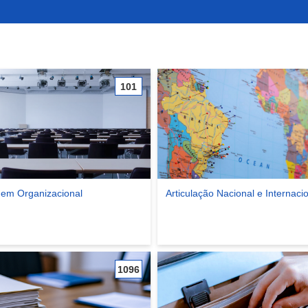
101
em Organizacional
Articulação Nacional e Internaci
ade Aprendizagem Organizacional
Ver comunidade Articulação Nacion
1096