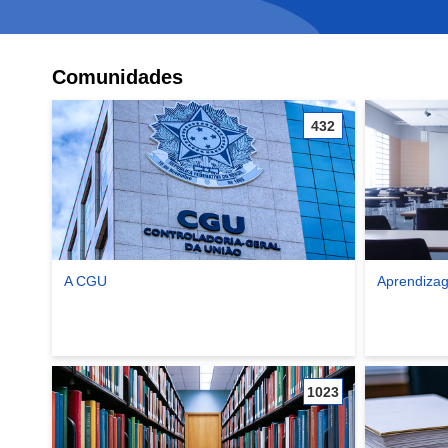
Comunidades
432
A CGU
Aprendizag
Ver comunidade A CGU
Ver comunid
1023