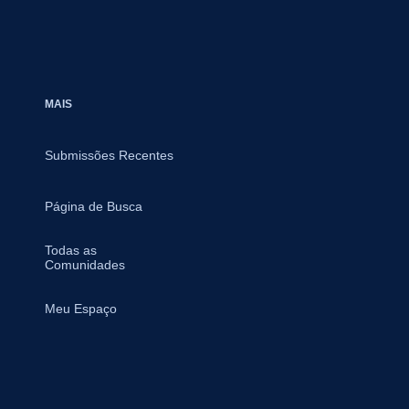
ento estratégico, tático e
l na área de Tecnologia da
o e Comunicação.
MAIS
Submissões Recentes
Página de Busca
Todas as
Comunidades
Meu Espaço