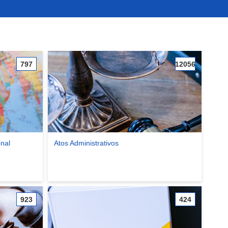
797
12056
onal
Atos Administrativos
al e Internacional
Ver comunidade Atos Administrativos
923
424