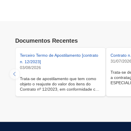
Documentos Recentes
Terceiro Termo de Apostilamento [contrato
Contrato n
31/07/202
n. 12/2023]
03/08/2026
Trata-se d
a contrat
Trata-se de apostilamento que tem como
ESPECIAL
objeto o reajuste do valor dos itens do
ACONSEL
Contrato nº 12/2023, em conformidade com
TECNOLOG
o previsto na sua cláusula sétima, com
inexigibili
efeitos a contar de 28 de junho de 2026.
fundamento 
da Lei nº 
subscrição
bases de 
Tecnologi
e aos serv