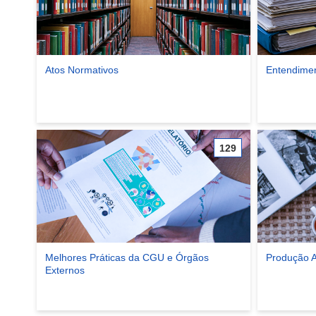
Atos Normativos
Entendimen
Ver comunidade Atos Normativos
Ver comunid
129
Melhores Práticas da CGU e Órgãos
Produção 
Externos
Ver comunid
Ver comunidade Melhores Práticas da CGU e Órgãos Externo