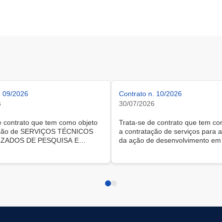
. 09/2026
Contrato n. 10/2026
6
30/07/2026
e contrato que tem como objeto
Trata-se de contrato que tem co
ação de SERVIÇOS TÉCNICOS
a contratação de serviços para a
IZADOS DE PESQUISA E
da ação de desenvolvimento em 
HAMENTO IMPARCIAL EM
intitulada “Capacitação em Escut
IA DA INFORMAÇÃO, via
Comunicação Produtiva".
dade de licitação, conforme
no art. 74, inciso III, alínea "c",
14.133/2021, na forma de
 de licenças para acesso às
conhecimento de pesquisas em
a da Informação e Comunicação
iços de prognósticos e