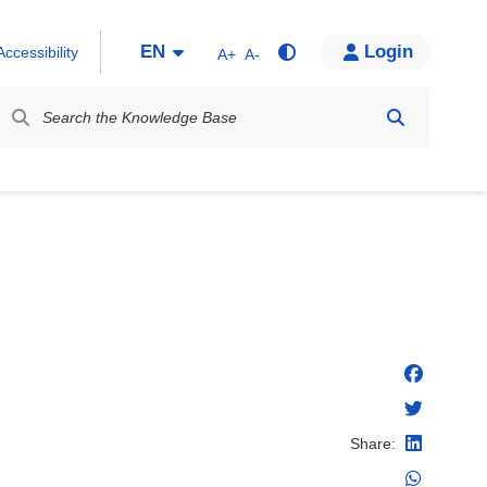
EN
Login
Accessibility
A+
A-
bel
Share: