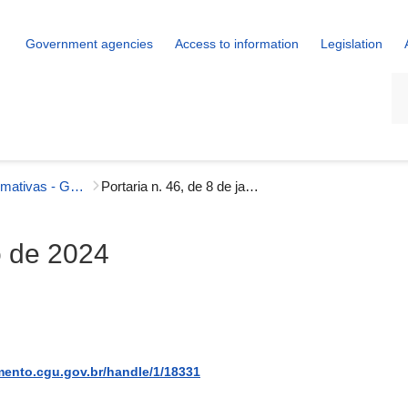
Government agencies
Access to information
Legislation
La
Portarias Normativas - Gestão Interna
Portaria n. 46, de 8 de janeiro de 2024
ro de 2024
mento.cgu.gov.br/handle/1/18331