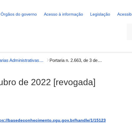
Órgãos do governo
Acesso à informação
Legislação
Acessib
La
Portarias Administrativas - Governança Interna
Portaria n. 2.663, de 3 de outubro de 2022 [revogada]
tubro de 2022 [revogada]
ps://basedeconhecimento.cgu.gov.br/handle/1/15123