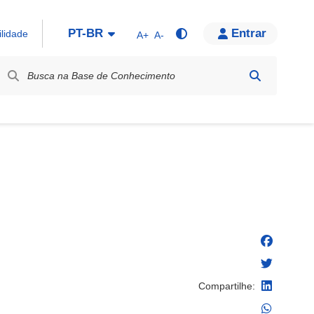
PT-BR
Entrar
ilidade
A+
A-
bel / Rótulo
Compartilhe: