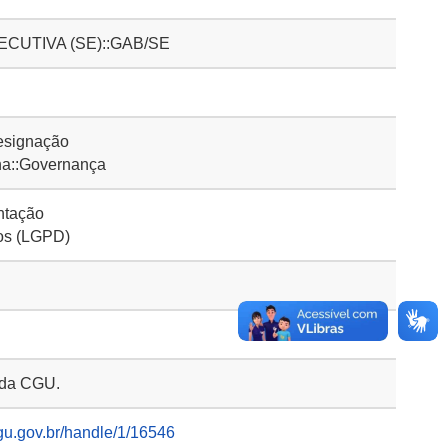
CUTIVA (SE)::GAB/SE
esignação
a::Governança
ntação
dos (LGPD)
o da CGU.
gu.gov.br/handle/1/16546