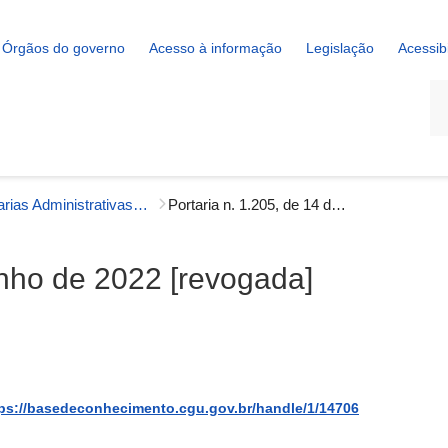
Órgãos do governo
Acesso à informação
Legislação
Acessib
La
Portarias Administrativas - Governança Interna
Portaria n. 1.205, de 14 de junho de 2022 [revogada]
unho de 2022 [revogada]
ps://basedeconhecimento.cgu.gov.br/handle/1/14706