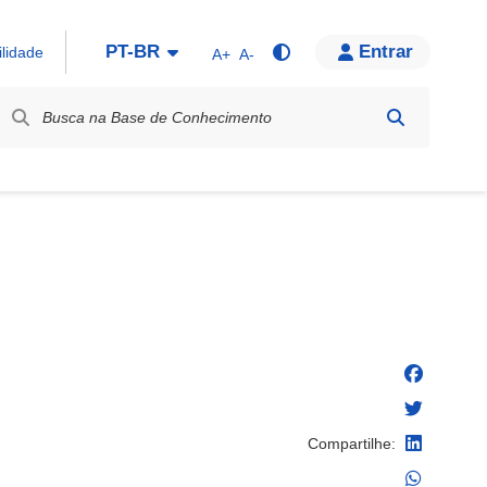
PT-BR
Entrar
ilidade
A+
A-
bel / Rótulo
Compartilhe: