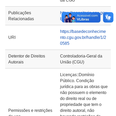
da CGU
Publicações
https://repositorio.cgu.gov.
Relacionadas
br/handle/1/65238
https://basedeconhecime
URI
nto.cgu.gov.br/handle/1/2
0585
Detentor de Direitos
Controladoria-Geral da
Autorais
União (CGU)
Licenças::Domínio
Público. Condição
jurídica para as obras que
não possuem o elemento
do direito real ou de
propriedade que tem o
Permissões e restrições
direito autoral, não