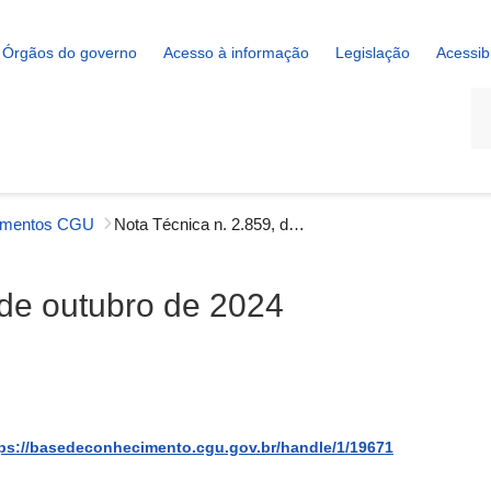
Órgãos do governo
Acesso à informação
Legislação
Acessib
La
imentos CGU
Nota Técnica n. 2.859, de 11 de outubro de 2024
 de outubro de 2024
ps://basedeconhecimento.cgu.gov.br/handle/1/19671