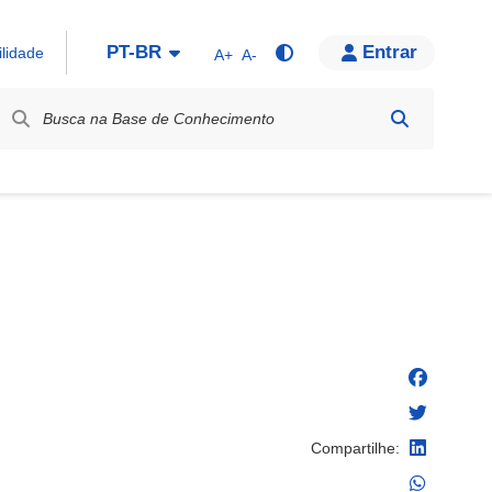
PT-BR
Entrar
ilidade
A+
A-
bel / Rótulo
Compartilhe: