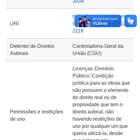
3439
https://basedeconhecime
URI
nto.cgu.gov.br/handle/1/1
2118
Detentor de Direitos
Controladoria-Geral da
Autorais
União (CGU)
Licenças::Domínio
Público::Condição
jurídica para as obras que
não possuem o elemento
do direito real ou de
propriedade que tem o
Permissões e restrições
direito autoral, não
de uso
havendo restrições de
uso por qualquer um que
queira utilizá-la, desde