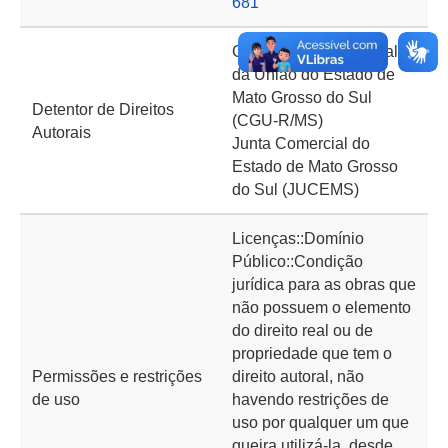
681
Controladoria Regional
da União do Estado de
Mato Grosso do Sul
Detentor de Direitos
(CGU-R/MS)
Autorais
Junta Comercial do
Estado de Mato Grosso
do Sul (JUCEMS)
Licenças::Domínio
Público::Condição
jurídica para as obras que
não possuem o elemento
do direito real ou de
propriedade que tem o
Permissões e restrições
direito autoral, não
de uso
havendo restrições de
uso por qualquer um que
queira utilizá-la, desde