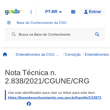
PT-BR
Entrar
Base de Conhecimento da CGU
Label / Rótulo
Entendimentos da CGU e órgãos externos
Correição
Entendimento
Página inicial
Nota Técnica n.
2.838/2021/CGUNE/CRG
Use este identificador para citar ou linkar para este item:
https://basedeconhecimento.cgu.gov.br/handle/1/13671