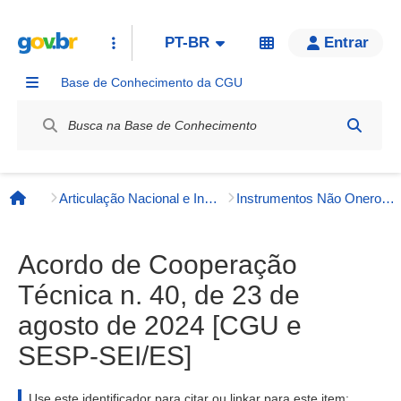
PT-BR
Entrar
Base de Conhecimento da CGU
Label / Rótulo
Articulação Nacional e Internacional
Instrumentos Não Onerosos
Página inicial
Acordo de Cooperação
Técnica n. 40, de 23 de
agosto de 2024 [CGU e
SESP-SEI/ES]
Use este identificador para citar ou linkar para este item: