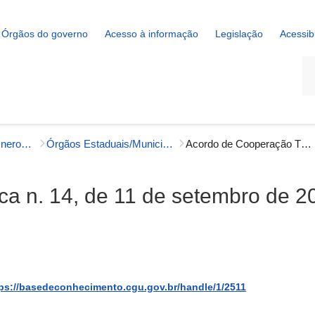
Órgãos do governo
Acesso à informação
Legislação
Acessib
La
Instrumentos Não Onerosos
Órgãos Estaduais/Municipais
Acordo de Cooperação Técnica n. 14, de 11 de setembro de 2012
a n. 14, de 11 de setembro de 2
ps://basedeconhecimento.cgu.gov.br/handle/1/2511