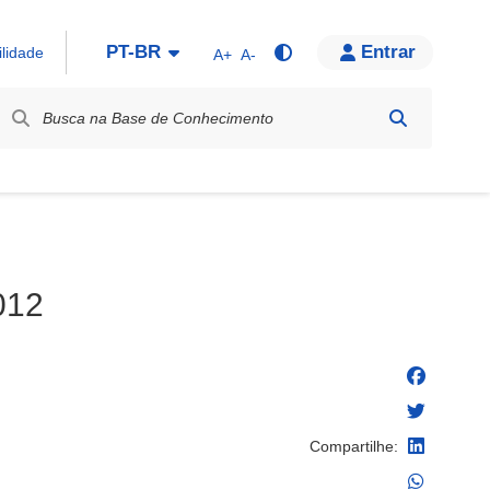
PT-BR
Entrar
ilidade
A+
A-
bel / Rótulo
012
Compartilhe: