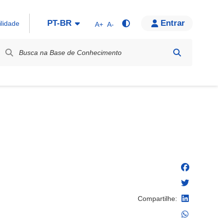
PT-BR
Entrar
ilidade
A+
A-
bel / Rótulo
Compartilhe: