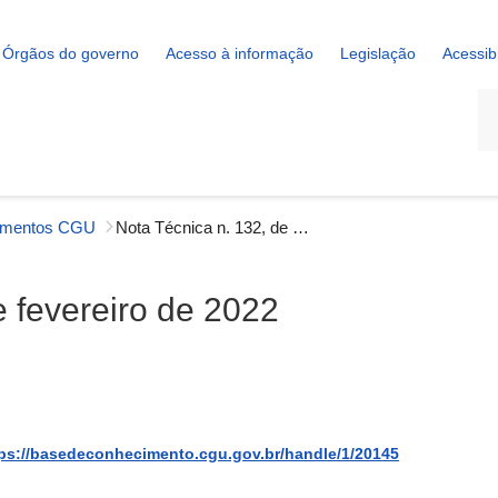
Órgãos do governo
Acesso à informação
Legislação
Acessib
La
imentos CGU
Nota Técnica n. 132, de 10 de fevereiro de 2022
e fevereiro de 2022
ps://basedeconhecimento.cgu.gov.br/handle/1/20145