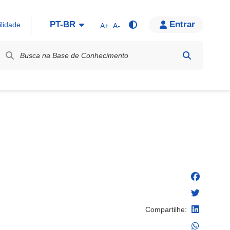
PT-BR
Entrar
ilidade
A+
A-
bel / Rótulo
Compartilhe: