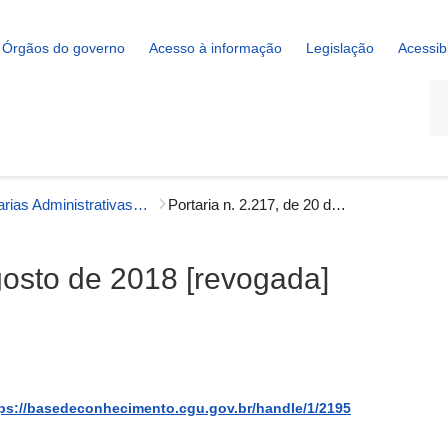
Órgãos do governo
Acesso à informação
Legislação
Acessib
La
Portarias Administrativas - Governança Interna
Portaria n. 2.217, de 20 de agosto de 2018 [revogada]
agosto de 2018 [revogada]
ps://basedeconhecimento.cgu.gov.br/handle/1/2195