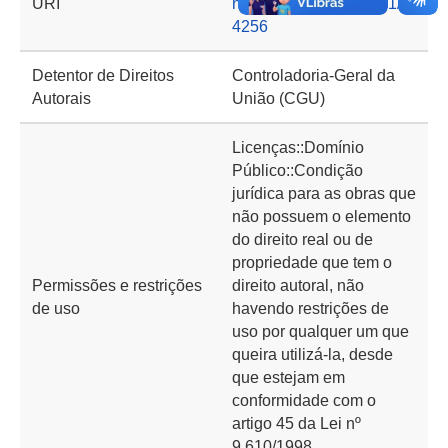
URI
nto.cgu.gov.br/handle/1/1
4256
Detentor de Direitos
Controladoria-Geral da
Autorais
União (CGU)
Licenças::Domínio
Público::Condição
jurídica para as obras que
não possuem o elemento
do direito real ou de
propriedade que tem o
Permissões e restrições
direito autoral, não
de uso
havendo restrições de
uso por qualquer um que
queira utilizá-la, desde
que estejam em
conformidade com o
artigo 45 da Lei nº
9.610/1998.