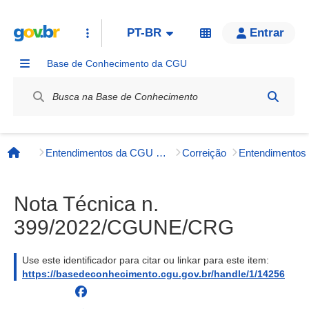
PT-BR
Entrar
Base de Conhecimento da CGU
Label / Rótulo
Entendimentos da CGU e órgãos externos
Correição
Entendimento
Página inicial
Nota Técnica n.
399/2022/CGUNE/CRG
Use este identificador para citar ou linkar para este item:
https://basedeconhecimento.cgu.gov.br/handle/1/14256