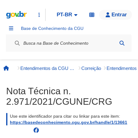
PT-BR
Entrar
Base de Conhecimento da CGU
Label / Rótulo
Entendimentos da CGU e órgãos externos
Correição
Entendimento
Página inicial
Nota Técnica n.
2.971/2021/CGUNE/CRG
Use este identificador para citar ou linkar para este item:
https://basedeconhecimento.cgu.gov.br/handle/1/13661