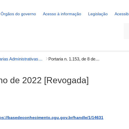
Órgãos do governo
Acesso à informação
Legislação
Acessib
La
Portarias Administrativas - Governança Interna
Portaria n. 1.153, de 8 de junho de 2022 [Revogada]
unho de 2022 [Revogada]
ps://basedeconhecimento.cgu.gov.br/handle/1/14631