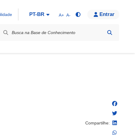
PT-BR
Entrar
ilidade
A+
A-
bel / Rótulo
Compartilhe: