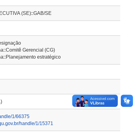
CUTIVA (SE)::GAB/SE
esignação
::Comitê Gerencial (CG)
::Planejamento estratégico
.)
handle/1/66375
gu.gov.br/handle/1/15371