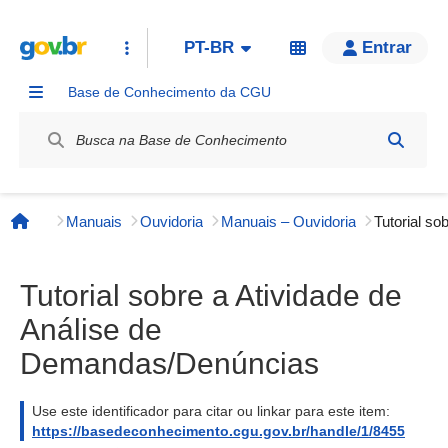
PT-BR
Entrar
Base de Conhecimento da CGU
Label / Rótulo
Manuais
Ouvidoria
Manuais – Ouvidoria
Página inicial
Tutorial sobre a Atividade de
Análise de
Demandas/Denúncias
Use este identificador para citar ou linkar para este item:
https://basedeconhecimento.cgu.gov.br/handle/1/8455