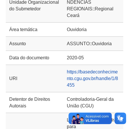
Unidade Organizacional
NDÊNCIAS
do Submetedor
REGIONAIS::Regional
Ceará
Área temática
Ouvidoria
Assunto
ASSUNTO::Ouvidoria
Data do documento
2020-05
https://basedeconhecime
URI
nto.cgu.gov.br/handle/1/8
455
Detentor de Direitos
Controladoria-Geral da
Autorais
União (CGU)
Licenças::Licença padrão
para