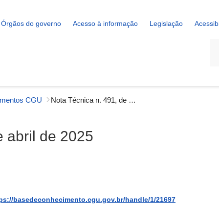
Órgãos do governo
Acesso à informação
Legislação
Acessib
La
imentos CGU
Nota Técnica n. 491, de 17 de abril de 2025
 abril de 2025
ps://basedeconhecimento.cgu.gov.br/handle/1/21697