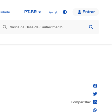
PT-BR
Entrar
ilidade
A+
A-
bel / Rótulo
Compartilhe: