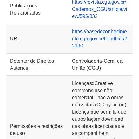
https://revista.cgu.gov.br/
Publicações
Cadernos_CGU/article/vi
Relacionadas
ew/595/332
https://basedeconhecime
URI
nto.cgu.gov.br/handle/1/2
2190
Detentor de Direitos
Controladoria-Geral da
Autorais
União (CGU)
Licenças::Creative
commons uso não
comercial - não a obras
derivadas (CC-by-nc-nd).
Licença que permite que
outros façam download
Permissões e restrições
das obras licenciadas e
de uso
as compartilhem,