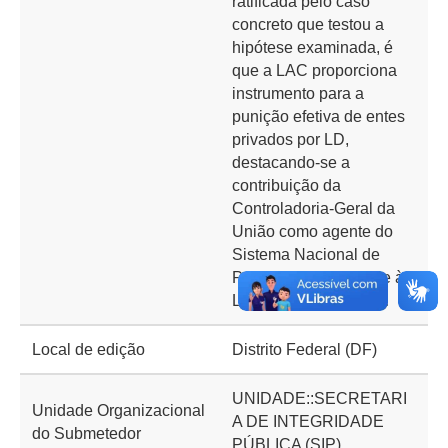
ratificada pelo caso
concreto que testou a
hipótese examinada, é
que a LAC proporciona
instrumento para a
punição efetiva de entes
privados por LD,
destacando-se a
contribuição da
Controladoria-Geral da
União como agente do
Sistema Nacional de
Prevenção e Combate à
Lavagem de Dinheiro.
Local de edição
Distrito Federal (DF)
UNIDADE::SECRETARI
Unidade Organizacional
A DE INTEGRIDADE
do Submetedor
PÚBLICA (SIP)