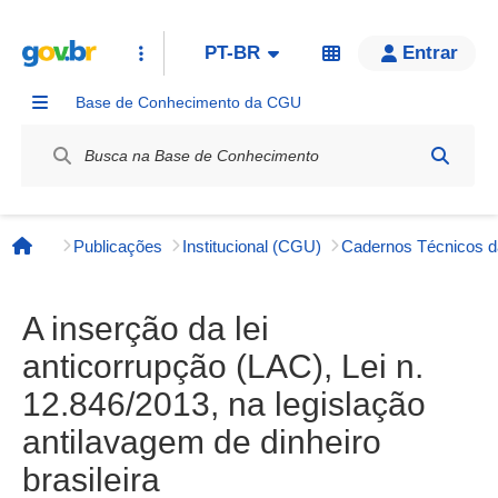
PT-BR
Entrar
Base de Conhecimento da CGU
Label / Rótulo
Publicações
Institucional (CGU)
Página inicial
A inserção da lei
anticorrupção (LAC), Lei n.
12.846/2013, na legislação
antilavagem de dinheiro
brasileira