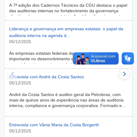
A 7ª edição dos Cadernos Técnicos da CGU destaca o papel
das auditorias internas no fortalecimento da governança
climática das empresas estatais. A publicação reúne quatro
entrevistas com especialistas da CGU, do BNDES, da
Petrobras e do Comitê Brasileiro de Pronunciamentos de
Liderança e governança em empresas estatais: o papel da
Sustentabilidade, além de sete artigos que abordam riscos
auditoria interna na agenda d...
climáticos, auditoria de emissões, governança de
05/12/2025
sustentabilidade e práticas de controle. Fruto da parceria
entre CGU, BNDES e Petrobras, a coletânea amplia os
As empresas estatais federais desempenham um papel
debates do 1º Fórum de Auditoria em Sustentabilidade e
importante no desenvolvimento econômico nacional,
reforça a importância da transparência, da integridade e da
especialmente em setores estratégicos como energia,
cooperação institucional para orientar ações climáticas
logística, infraestrutura e serviços financeiros, que são
efetivas no setor público.
diretamente impactados pelos desdobramentos relacionados
Entrevista com André da Costa Santos
à sustentabilidade e às mudanças climáticas. Com uma
05/12/2025
história iniciada no período Vargas, essas empresas têm sua
atuação entrelaçada com as políticas públicas do país. (...).
André da Costa Santos é auditor-geral da Petrobras, com
mais de quinze anos de experiência nas áreas de auditoria
interna, compliance e governança corporativa. Formado em
Ciências Contábeis pela Universidade Federal do Rio de
Janeiro (UFRJ) e especialista em tecnologia, riscos e
auditoria de sistemas pela Coimbra Business School,
Entrevista com Vânia Maria da Costa Borgerth
complementa sua formação como Global Chief Audit
05/12/2025
Executive certificado pelo Institute of Internal Auditors (CIA) e