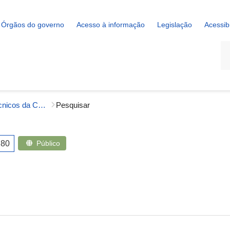
Órgãos do governo
Acesso à informação
Legislação
Acessib
La
Cadernos Técnicos da CGU
Pesquisar
80
Público