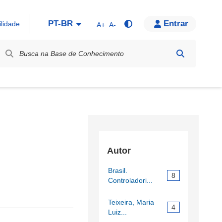
PT-BR
Entrar
ilidade
A+
A-
bel / Rótulo
Autor
Brasil.
8
Controladori...
Teixeira, Maria
4
Luiz...