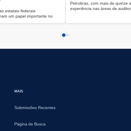
Petrobras, com mais de quinze 
experiência nas áreas de auditori
s estatais federais
compliance e governança corpor
 papel importante no
Formado em Ciências Contábeis
ico nacional,
Universidade Federal do Rio de 
stratégicos
(UFRJ) e especialista em tecnolo
e auditoria de sistemas pela Co
Business School, complementa 
s pelos desdobramentos
formação como Global Chief Aud
de e às
Executive certificado pelo Institut
limáticas. Com uma história
Internal Auditors (CIA) e progra
o período Vargas, essas
executivos em liderança e gestã
êm sua atuação entrelaçada
entrevista a seguir, André ofere
ticas públicas do país. (...).
sobre o papel transformador da a
interna diante da digitalização, d
crescente integração entre gove
sustentabilidade e dos desafios
MAIS
contemporâneos da gestão públi
corporativa.
Submissões Recentes
Página de Busca