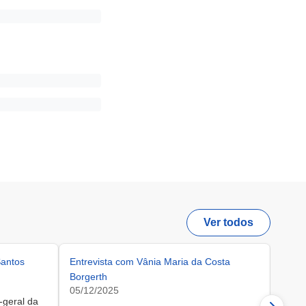
Ver todos
Santos
Entrevista com Vânia Maria da Costa
Gestã
Borgerth
estat
05/12/2025
Josap
-geral da
05/12