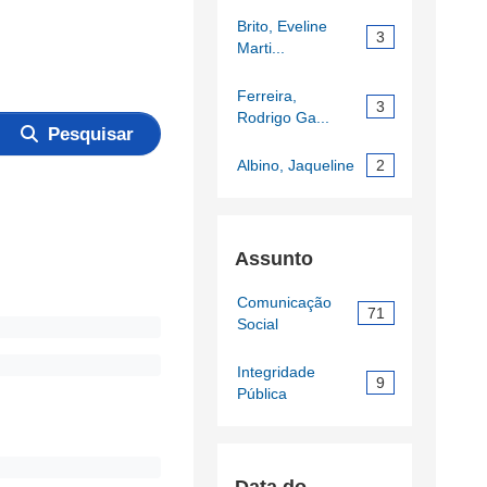
Brito, Eveline
3
Marti...
Ferreira,
3
Rodrigo Ga...
Pesquisar
Albino, Jaqueline
2
Assunto
Comunicação
71
Social
Integridade
9
Pública