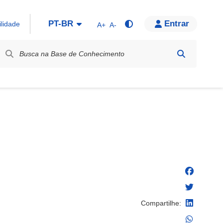
PT-BR
Entrar
ilidade
A+
A-
bel / Rótulo
Compartilhe: