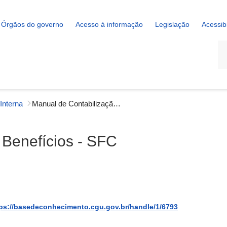
Órgãos do governo
Acesso à informação
Legislação
Acessib
La
Interna
Manual de Contabilização de Benefícios - SFC
 Benefícios - SFC
ps://basedeconhecimento.cgu.gov.br/handle/1/6793