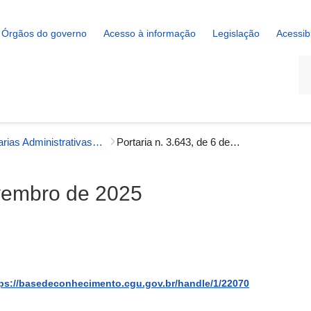
Órgãos do governo
Acesso à informação
Legislação
Acessib
La
Portarias Administrativas - Governança Interna
Portaria n. 3.643, de 6 de novembro de 2025
ovembro de 2025
ps://basedeconhecimento.cgu.gov.br/handle/1/22070