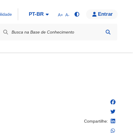
PT-BR
Entrar
ilidade
A+
A-
bel / Rótulo
Compartilhe: