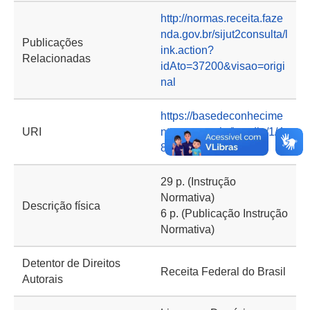
http://normas.receita.faze
nda.gov.br/sijut2consulta/l
Publicações
ink.action?
Relacionadas
idAto=37200&visao=origi
nal
https://basedeconhecime
URI
nto.cgu.gov.br/handle/1/4
837
29 p. (Instrução
Normativa)
Descrição física
6 p. (Publicação Instrução
Normativa)
Detentor de Direitos
Receita Federal do Brasil
Autorais