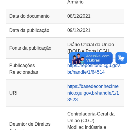
Armário
Data do documento
08/12/2021
Data da publicação
09/12/2021
Diário Oficial da União
Fonte da publicação
(DOU) e Portal CGU
Publicações
https://repositorio.cgu.gov.
Relacionadas
br/handle/1/64514
https://basedeconhecime
URI
nto.cgu.gov.br/handle/1/1
3523
Controladoria-Geral da
União (CGU)
Detentor de Direitos
Modilac Indústria e