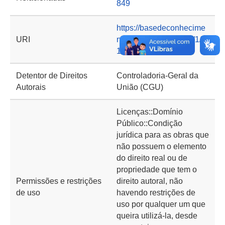
849
https://basedeconhecime
URI
nto.cgu.gov.br/handle/1/7
196
Detentor de Direitos
Controladoria-Geral da
Autorais
União (CGU)
Licenças::Domínio
Público::Condição
jurídica para as obras que
não possuem o elemento
do direito real ou de
propriedade que tem o
Permissões e restrições
direito autoral, não
de uso
havendo restrições de
uso por qualquer um que
queira utilizá-la, desde