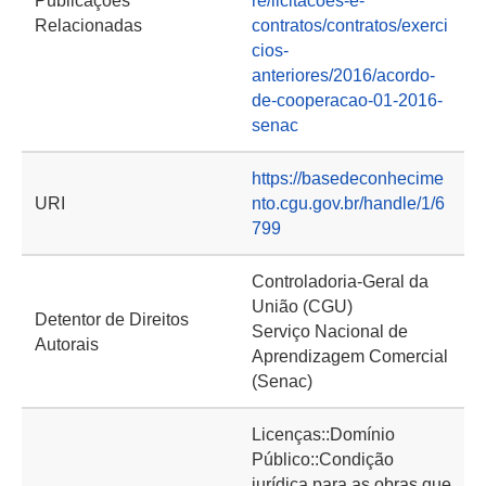
Publicações
re/licitacoes-e-
Relacionadas
contratos/contratos/exerci
cios-
anteriores/2016/acordo-
de-cooperacao-01-2016-
senac
https://basedeconhecime
URI
nto.cgu.gov.br/handle/1/6
799
Controladoria-Geral da
União (CGU)
Detentor de Direitos
Serviço Nacional de
Autorais
Aprendizagem Comercial
(Senac)
Licenças::Domínio
Público::Condição
jurídica para as obras que