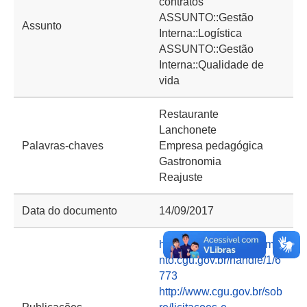
contratos
ASSUNTO::Gestão
Assunto
Interna::Logística
ASSUNTO::Gestão
Interna::Qualidade de
vida
Restaurante
Lanchonete
Palavras-chaves
Empresa pedagógica
Gastronomia
Reajuste
Data do documento
14/09/2017
https://basedeconhecime
nto.cgu.gov.br/handle/1/6
773
http://www.cgu.gov.br/sob