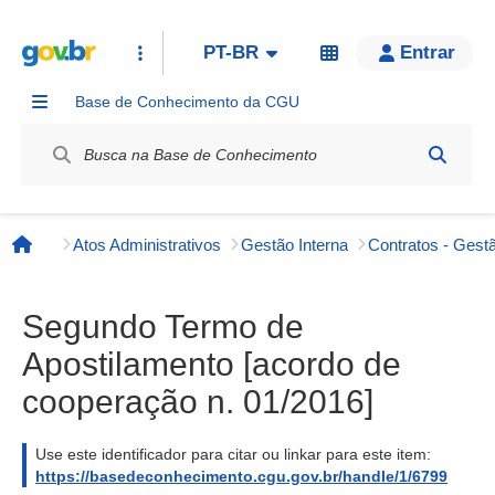
PT-BR
Entrar
Base de Conhecimento da CGU
Label / Rótulo
Atos Administrativos
Gestão Interna
Contratos - Gestã
Página inicial
Segundo Termo de
Apostilamento [acordo de
cooperação n. 01/2016]
Use este identificador para citar ou linkar para este item:
https://basedeconhecimento.cgu.gov.br/handle/1/6799