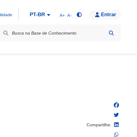
PT-BR
Entrar
ilidade
A+
A-
bel / Rótulo
Compartilhe: