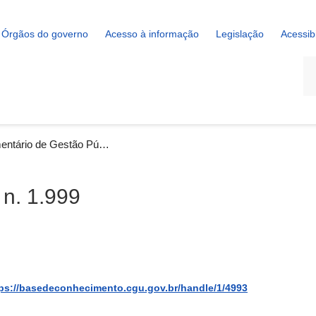
Órgãos do governo
Acesso à informação
Legislação
Acessib
La
Ementário de Gestão Pública n. 1.999
 n. 1.999
ps://basedeconhecimento.cgu.gov.br/handle/1/4993