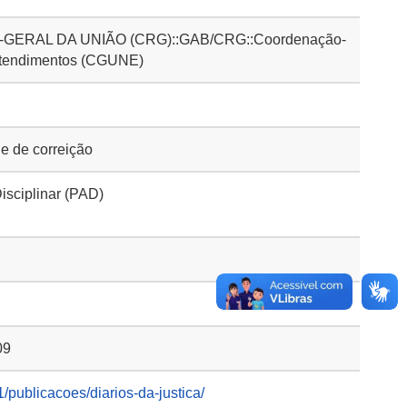
ERAL DA UNIÃO (CRG)::GAB/CRG::Coordenação-
ntendimentos (CGUNE)
 de correição
isciplinar (PAD)
09
trf1/publicacoes/diarios-da-justica/