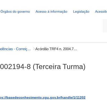
Órgãos do governo
Acesso à informação
Legislação
Acessib
La
Jurisprudências - Correição
Acórdão TRF4 n. 2004.71.02.002194-8 (Terceira Turma)
002194-8 (Terceira Turma)
ps://basedeconhecimento.cgu.gov.br/handle/1/11202