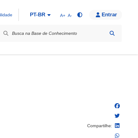
PT-BR
Entrar
ilidade
A+
A-
bel / Rótulo
Compartilhe: