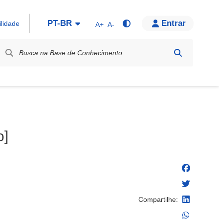
PT-BR
Entrar
ilidade
A+
A-
bel / Rótulo
o]
Compartilhe: