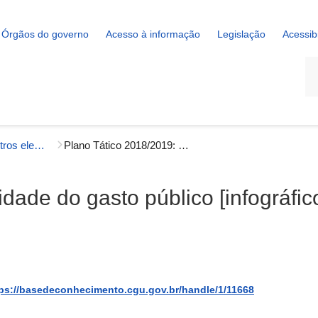
Órgãos do governo
Acesso à informação
Legislação
Acessib
La
Infográficos e outros elementos visuais
Plano Tático 2018/2019: qualidade do gasto público [infográfico]
dade do gasto público [infográfic
ps://basedeconhecimento.cgu.gov.br/handle/1/11668