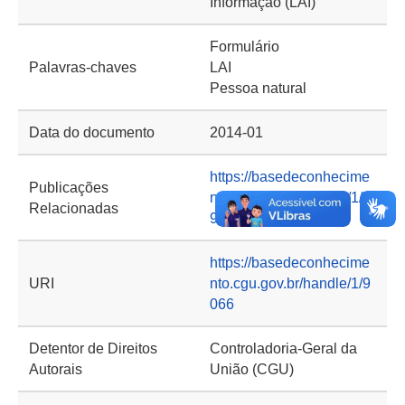
Informação (LAI)
Formulário
Palavras-chaves
LAI
Pessoa natural
Data do documento
2014-01
https://basedeconhecime
Publicações
nto.cgu.gov.br/handle/1/1
Relacionadas
974
https://basedeconhecime
URI
nto.cgu.gov.br/handle/1/9
066
Detentor de Direitos
Controladoria-Geral da
Autorais
União (CGU)