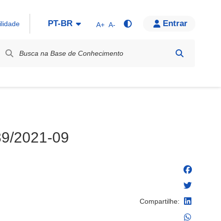
PT-BR
Entrar
ilidade
A+
A-
bel / Rótulo
89/2021-09
Compartilhe: