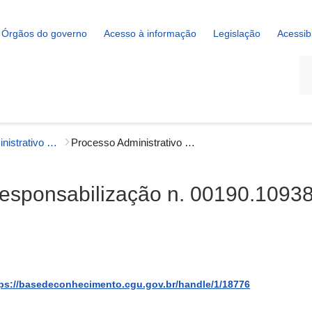
Órgãos do governo
Acesso à informação
Legislação
Acessib
La
Processo Administrativo de Responsabilização (PAR)
Processo Administrativo de Responsabilização n. 00190.109389/2021-09
Responsabilização n. 00190.1093
ps://basedeconhecimento.cgu.gov.br/handle/1/18776