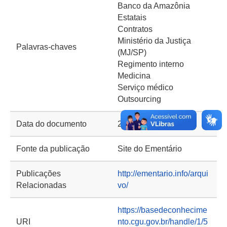
Banco da Amazônia
Estatais
Contratos
Ministério da Justiça
Palavras-chaves
(MJ/SP)
Regimento interno
Medicina
Serviço médico
Outsourcing
Data do documento
28/02/2018
Fonte da publicação
Site do Ementário
Publicações
http://ementario.info/arqui
Relacionadas
vo/
https://basedeconhecime
URI
nto.cgu.gov.br/handle/1/5