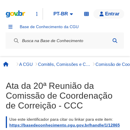
PT-BR
Entrar
Base de Conhecimento da CGU
Label / Rótulo
A CGU
Comitês, Comissões e Conselhos
Página inicial
Ata da 20ª Reunião da
Comissão de Coordenação
de Correição - CCC
Use este identificador para citar ou linkar para este item:
https://basedeconhecimento.cgu.gov.br/handle/1/12865