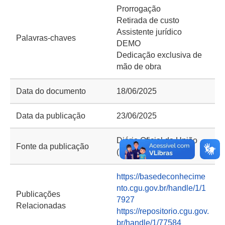
Prorrogação
Retirada de custo
Assistente jurídico
Palavras-chaves
DEMO
Dedicação exclusiva de
mão de obra
Data do documento
18/06/2025
Data da publicação
23/06/2025
Diário Oficial da União
Fonte da publicação
(DOU) e Portal CGU
https://basedeconhecime
nto.cgu.gov.br/handle/1/1
Publicações
7927
Relacionadas
https://repositorio.cgu.gov.
br/handle/1/77584