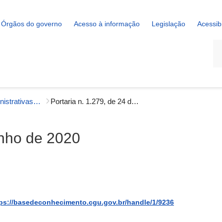
Órgãos do governo
Acesso à informação
Legislação
Acessib
La
Portarias Administrativas - Correição
Portaria n. 1.279, de 24 de junho de 2020
unho de 2020
ps://basedeconhecimento.cgu.gov.br/handle/1/9236