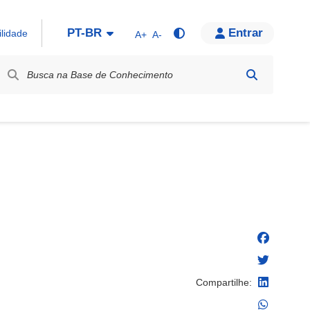
PT-BR
Entrar
ilidade
A+
A-
bel / Rótulo
Compartilhe: