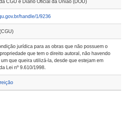
 da CGU e Diário Oficial da União (DOU)
gu.gov.br/handle/1/9236
 (CGU)
ondição jurídica para as obras que não possuem o
 propriedade que tem o direito autoral, não havendo
 um que queira utilizá-la, desde que estejam em
da Lei nº 9.610/1998.
rreição