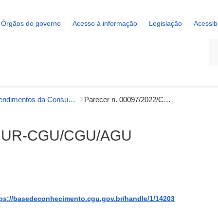
Órgãos do governo
Acesso à informação
Legislação
Acessib
La
Entendimentos da Consultoria Jurídica
Parecer n. 00097/2022/CONJUR-CGU/CGU/AGU
ONJUR-CGU/CGU/AGU
ps://basedeconhecimento.cgu.gov.br/handle/1/14203