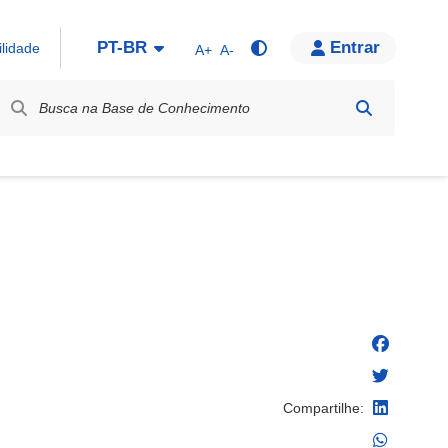
PT-BR
Entrar
ilidade
A+
A-
bel / Rótulo
Compartilhe: