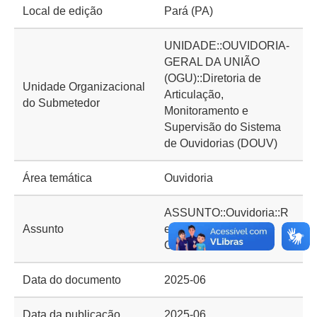
Local de edição
Pará (PA)
UNIDADE::OUVIDORIA-
GERAL DA UNIÃO
(OGU)::Diretoria de
Unidade Organizacional
Articulação,
do Submetedor
Monitoramento e
Supervisão do Sistema
de Ouvidorias (DOUV)
Área temática
Ouvidoria
ASSUNTO::Ouvidoria::R
Assunto
elatórios de gestão de
Ouvidoria
Data do documento
2025-06
Data da publicação
2025-06