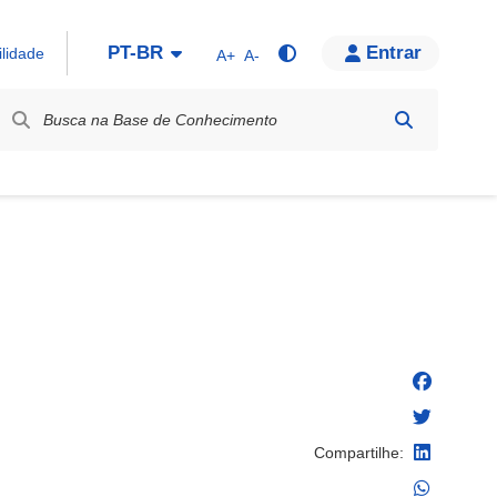
PT-BR
Entrar
ilidade
A+
A-
bel / Rótulo
Compartilhe: