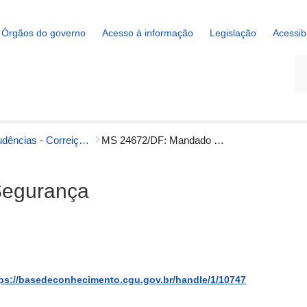
Órgãos do governo
Acesso à informação
Legislação
Acessib
La
Jurisprudências - Correição
MS 24672/DF: Mandado de Segurança
Segurança
ps://basedeconhecimento.cgu.gov.br/handle/1/10747