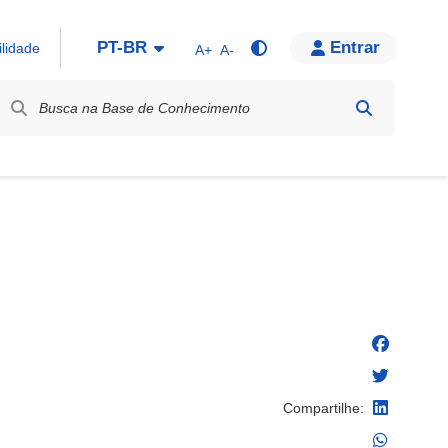
PT-BR
Entrar
ilidade
A+
A-
bel / Rótulo
Compartilhe: