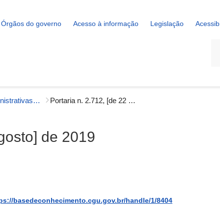
Órgãos do governo
Acesso à informação
Legislação
Acessib
La
Portarias Administrativas - Correição
Portaria n. 2.712, [de 22 de agosto] de 2019
agosto] de 2019
ps://basedeconhecimento.cgu.gov.br/handle/1/8404