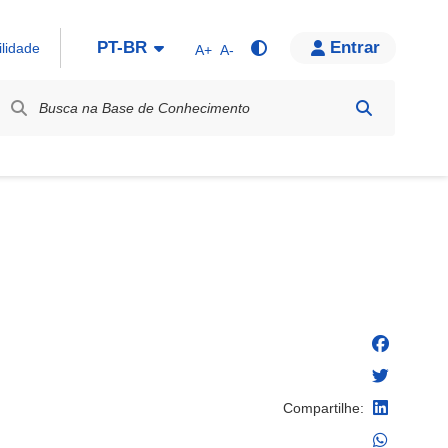
PT-BR
Entrar
ilidade
A+
A-
bel / Rótulo
Compartilhe: