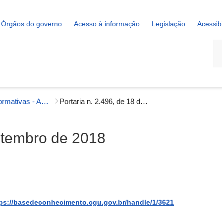
Órgãos do governo
Acesso à informação
Legislação
Acessib
La
Portarias Normativas - Auditoria Interna
Portaria n. 2.496, de 18 de setembro de 2018
setembro de 2018
ps://basedeconhecimento.cgu.gov.br/handle/1/3621