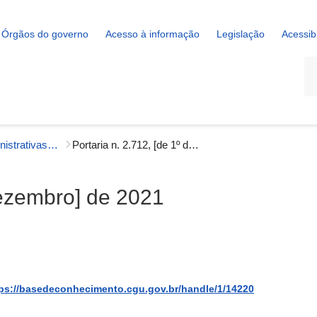
Órgãos do governo
Acesso à informação
Legislação
Acessib
La
Portarias Administrativas - Correição
Portaria n. 2.712, [de 1º de dezembro] de 2021
dezembro] de 2021
ps://basedeconhecimento.cgu.gov.br/handle/1/14220