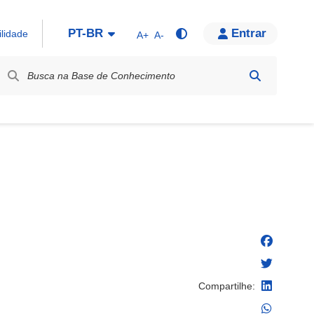
PT-BR
Entrar
ilidade
A+
A-
bel / Rótulo
Compartilhe: