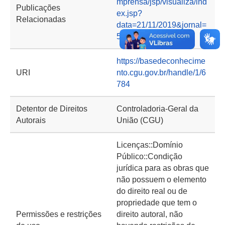
mprensa/jsp/visualiza/ind
Publicações
ex.jsp?
Relacionadas
data=21/11/2019&jornal=
530&pagina=121
https://basedeconhecime
URI
nto.cgu.gov.br/handle/1/6
784
Detentor de Direitos
Controladoria-Geral da
Autorais
União (CGU)
Licenças::Domínio
Público::Condição
jurídica para as obras que
não possuem o elemento
do direito real ou de
propriedade que tem o
Permissões e restrições
direito autoral, não