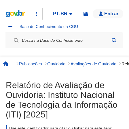
PT-BR
Entrar
Base de Conhecimento da CGU
Label / Rótulo
Publicações
Ouvidoria
Avaliações de Ouvidoria
Página inicial
Relatório de Avaliação de
Ouvidoria: Instituto Nacional
de Tecnologia da Informação
(ITI) [2025]
Use este identificador para citar ou linkar para este item: