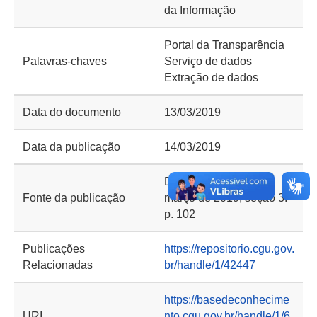
da Informação
Portal da Transparência
Palavras-chaves
Serviço de dados
Extração de dados
Data do documento
13/03/2019
Data da publicação
14/03/2019
DOU n. 50, de 14 de
Fonte da publicação
março de 2019, seção 3.
p. 102
Publicações
https://repositorio.cgu.gov.
Relacionadas
br/handle/1/42447
https://basedeconhecime
URI
nto.cgu.gov.br/handle/1/6