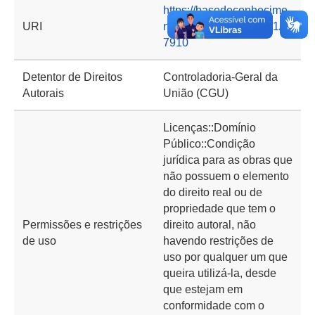
https://basedeconhecime
URI
nto.cgu.gov.br/handle/1/1
7910
Detentor de Direitos
Controladoria-Geral da
Autorais
União (CGU)
Licenças::Domínio
Público::Condição
jurídica para as obras que
não possuem o elemento
do direito real ou de
propriedade que tem o
Permissões e restrições
direito autoral, não
de uso
havendo restrições de
uso por qualquer um que
queira utilizá-la, desde
que estejam em
conformidade com o