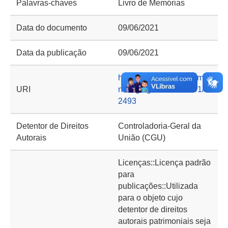
Palavras-chaves
Livro de Memórias
Data do documento
09/06/2021
Data da publicação
09/06/2021
https://basedeconhecime
URI
nto.cgu.gov.br/handle/1/1
2493
Detentor de Direitos
Controladoria-Geral da
Autorais
União (CGU)
Licenças::Licença padrão
para
publicações::Utilizada
para o objeto cujo
detentor de direitos
autorais patrimoniais seja