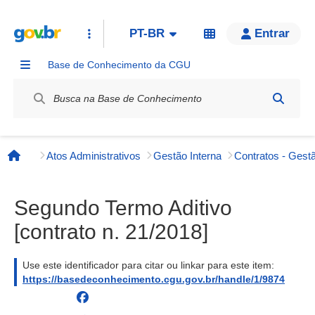
PT-BR
Entrar
Base de Conhecimento da CGU
Label / Rótulo
Atos Administrativos
Gestão Interna
Contratos - Gestã
Página inicial
Segundo Termo Aditivo
[contrato n. 21/2018]
Use este identificador para citar ou linkar para este item:
https://basedeconhecimento.cgu.gov.br/handle/1/9874