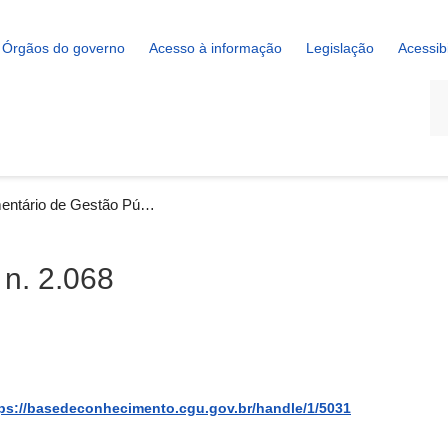
Órgãos do governo
Acesso à informação
Legislação
Acessib
La
Ementário de Gestão Pública n. 2.068
 n. 2.068
ps://basedeconhecimento.cgu.gov.br/handle/1/5031