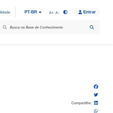
PT-BR
Entrar
ilidade
A+
A-
bel / Rótulo
Compartilhe: