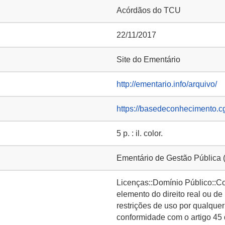
Acórdãos do TCU
22/11/2017
Site do Ementário
http://ementario.info/arquivo/
https://basedeconhecimento.c
5 p. : il. color.
Ementário de Gestão Pública
Licenças::Domínio Público::C
elemento do direito real ou de
restrições de uso por qualquer
conformidade com o artigo 45 